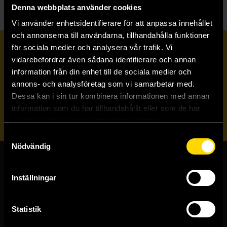
Denna webbplats använder cookies
Vi använder enhetsidentifierare för att anpassa innehållet
och annonserna till användarna, tillhandahålla funktioner
för sociala medier och analysera vår trafik. Vi
Prenumerera på vårt nyhetsbrev
vidarebefordrar även sådana identifierare och annan
information från din enhet till de sociala medier och
annons- och analysföretag som vi samarbetar med.
Veckobrevet
Dessa kan i sin tur kombinera informationen med annan
information som du har tillhandahållit eller som de har
Skicka
samlat in när du har använt deras tjänster.
Samtyckesval
Nödvändig
Butiker & kundtjänst
Inställningar
Stockholmsbutiken
Västerlånggatan 48
Statistik
111 29 Stockholm