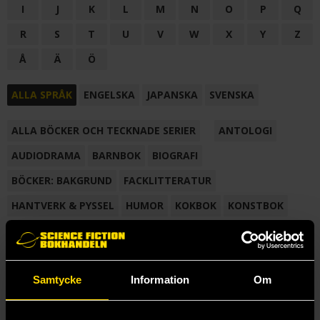
I
J
K
L
M
N
O
P
Q
R
S
T
U
V
W
X
Y
Z
Å
Ä
Ö
ALLA SPRÅK
ENGELSKA
JAPANSKA
SVENSKA
ALLA BÖCKER OCH TECKNADE SERIER
ANTOLOGI
AUDIODRAMA
BARNBOK
BIOGRAFI
BÖCKER: BAKGRUND
FACKLITTERATUR
HANTVERK & PYSSEL
HUMOR
KOKBOK
KONSTBOK
KORTROMAN
LÄROBOK
MAGASIN
NOVELL
NOVELLMAGASIN
NOVELLSAMLING
POESI
ROMAN
Samtycke
Information
Om
SAMLINGSVOLYM
TECKNA & MÅLA
TECKNAD SERIE