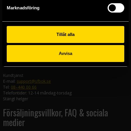
Göteborgsbutiken
Marknadsföring
Kungsgatan 19
411 19 Göteborg
Malmöbutiken
Södra Förstadsgatan 26
Tillåt alla
211 43 Malmö
Linköpingsbutiken
Avvisa
Nygatan 20
582 19 Linköping
Kundtjänst
E-mail:
support@sfbok.se
Tel:
08–440 00 66
Telefontider: 12-14 måndag-torsdag
Stängt helger
Försäljningsvillkor, FAQ & sociala
medier