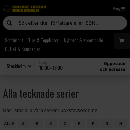
Meny
Sortiment
Tips & Topplistor
Nyheter & Kommande
Outlet & Kampanjer
Idag
Öppettider
10:00–18:00
och adresser
Alla tecknade serier
Här listas alla våra serier i bokstavsordning.
ALLA
A
B
C
D
E
F
G
H