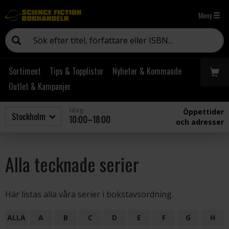
Meny
Sortiment
Tips & Topplistor
Nyheter & Kommande
Outlet & Kampanjer
Idag
Öppettider
10:00–18:00
och adresser
Alla tecknade serier
Här listas alla våra serier i bokstavsordning.
ALLA
A
B
C
D
E
F
G
H