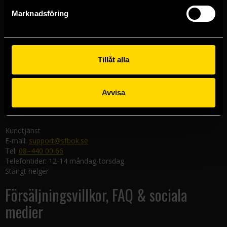
Göteborgsbutiken
Marknadsföring
Kungsgatan 19
411 19 Göteborg
Malmöbutiken
Södra Förstadsgatan 26
Tillåt alla
211 43 Malmö
Linköpingsbutiken
Avvisa
Nygatan 20
582 19 Linköping
Kundtjänst
E-mail:
support@sfbok.se
Tel:
08–440 00 66
Telefontider: 12-14 måndag-torsdag
Stängt helger
Försäljningsvillkor, FAQ & sociala
medier