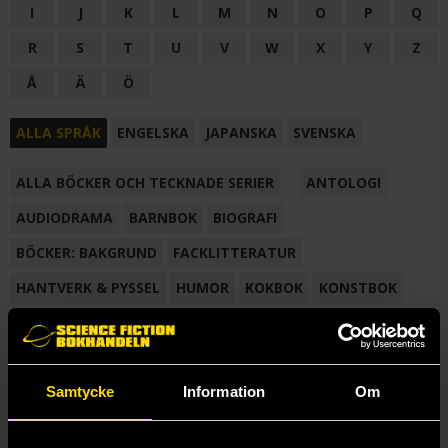
I
J
K
L
M
N
O
P
Q
R
S
T
U
V
W
X
Y
Z
Å
Ä
Ö
ALLA SPRÅK
ENGELSKA
JAPANSKA
SVENSKA
ALLA BÖCKER OCH TECKNADE SERIER
ANTOLOGI
AUDIODRAMA
BARNBOK
BIOGRAFI
BÖCKER: BAKGRUND
FACKLITTERATUR
HANTVERK & PYSSEL
HUMOR
KOKBOK
KONSTBOK
KORTROMAN
LÄROBOK
MAGASIN
NOVELL
NOVELLMAGASIN
NOVELLSAMLING
POESI
ROMAN
Samtycke
Information
Om
SAMLINGSVOLYM
TECKNA & MÅLA
TECKNAD SERIE