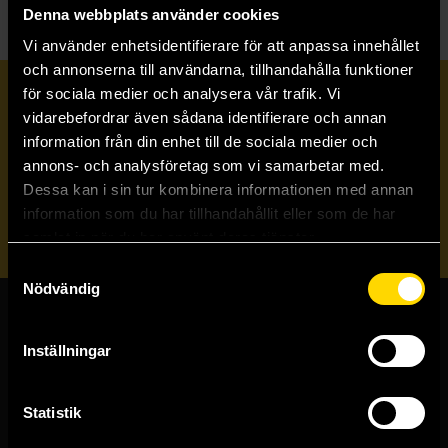
Denna webbplats använder cookies
Vi använder enhetsidentifierare för att anpassa innehållet
och annonserna till användarna, tillhandahålla funktioner
för sociala medier och analysera vår trafik. Vi
Prenumerera på vårt nyhetsbrev
vidarebefordrar även sådana identifierare och annan
information från din enhet till de sociala medier och
annons- och analysföretag som vi samarbetar med.
Veckobrevet
Dessa kan i sin tur kombinera informationen med annan
information som du har tillhandahållit eller som de har
Skicka
samlat in när du har använt deras tjänster.
Samtyckesval
Nödvändig
Butiker & kundtjänst
Inställningar
Stockholmsbutiken
Västerlånggatan 48
Statistik
111 29 Stockholm