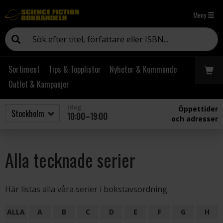
Meny
Sortiment
Tips & Topplistor
Nyheter & Kommande
Outlet & Kampanjer
Idag
Öppettider
10:00–19:00
och adresser
Alla tecknade serier
Här listas alla våra serier i bokstavsordning.
ALLA
A
B
C
D
E
F
G
H