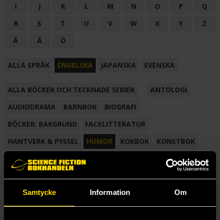
I
J
K
L
M
N
O
P
Q
R
S
T
U
V
W
X
Y
Z
Å
Ä
Ö
ALLA SPRÅK
ENGELSKA
JAPANSKA
SVENSKA
ALLA BÖCKER OCH TECKNADE SERIER
ANTOLOGI
AUDIODRAMA
BARNBOK
BIOGRAFI
BÖCKER: BAKGRUND
FACKLITTERATUR
HANTVERK & PYSSEL
HUMOR
KOKBOK
KONSTBOK
KORTROMAN
LÄROBOK
MAGASIN
NOVELL
NOVELLMAGASIN
NOVELLSAMLING
POESI
ROMAN
Samtycke
Information
Om
SAMLINGSVOLYM
TECKNA & MÅLA
TECKNAD SERIE