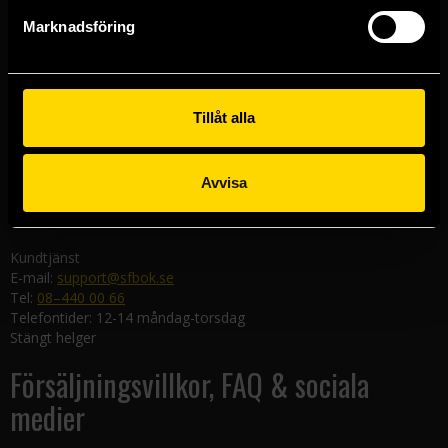
Göteborgsbutiken
Marknadsföring
Kungsgatan 19
411 19 Göteborg
Malmöbutiken
Södra Förstadsgatan 26
Tillåt alla
211 43 Malmö
Linköpingsbutiken
Avvisa
Nygatan 20
582 19 Linköping
Kundtjänst
E-mail:
support@sfbok.se
Tel:
08–440 00 66
Telefontider: 12-14 måndag-torsdag
Stängt helger
Försäljningsvillkor, FAQ & sociala
medier