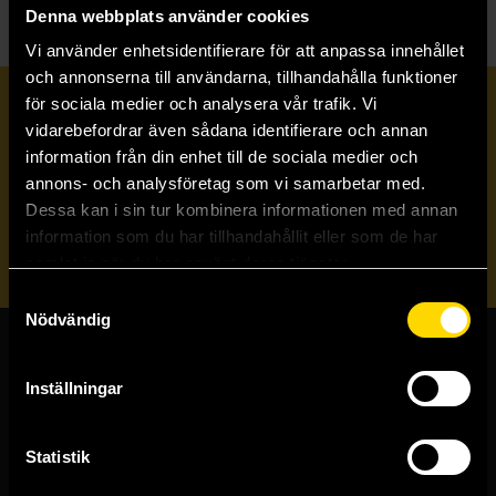
Denna webbplats använder cookies
Vi använder enhetsidentifierare för att anpassa innehållet
och annonserna till användarna, tillhandahålla funktioner
för sociala medier och analysera vår trafik. Vi
Prenumerera på vårt nyhetsbrev
vidarebefordrar även sådana identifierare och annan
information från din enhet till de sociala medier och
annons- och analysföretag som vi samarbetar med.
Veckobrevet
Dessa kan i sin tur kombinera informationen med annan
information som du har tillhandahållit eller som de har
Skicka
samlat in när du har använt deras tjänster.
Samtyckesval
Nödvändig
Butiker & kundtjänst
Inställningar
Stockholmsbutiken
Västerlånggatan 48
Statistik
111 29 Stockholm