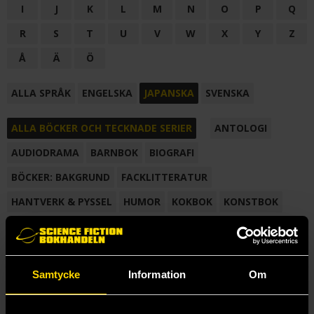
I
J
K
L
M
N
O
P
Q
R
S
T
U
V
W
X
Y
Z
Å
Ä
Ö
ALLA SPRÅK
ENGELSKA
JAPANSKA
SVENSKA
ALLA BÖCKER OCH TECKNADE SERIER
ANTOLOGI
AUDIODRAMA
BARNBOK
BIOGRAFI
BÖCKER: BAKGRUND
FACKLITTERATUR
HANTVERK & PYSSEL
HUMOR
KOKBOK
KONSTBOK
KORTROMAN
LÄROBOK
MAGASIN
NOVELL
NOVELLMAGASIN
NOVELLSAMLING
POESI
ROMAN
Samtycke
Information
Om
SAMLINGSVOLYM
TECKNA & MÅLA
TECKNAD SERIE