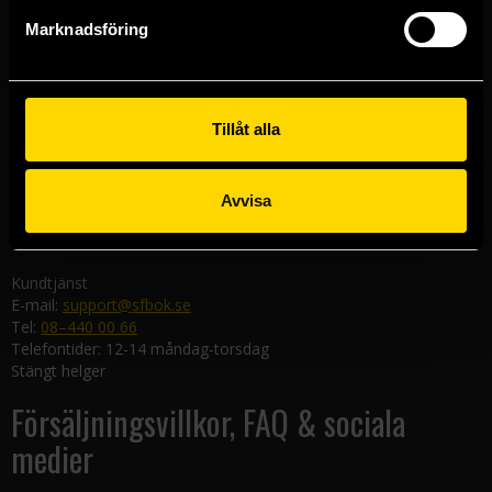
Göteborgsbutiken
Marknadsföring
Kungsgatan 19
411 19 Göteborg
Malmöbutiken
Södra Förstadsgatan 26
Tillåt alla
211 43 Malmö
Linköpingsbutiken
Avvisa
Nygatan 20
582 19 Linköping
Kundtjänst
E-mail:
support@sfbok.se
Tel:
08–440 00 66
Telefontider: 12-14 måndag-torsdag
Stängt helger
Försäljningsvillkor, FAQ & sociala
medier