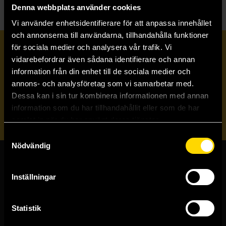
Denna webbplats använder cookies
Vi använder enhetsidentifierare för att anpassa innehållet
och annonserna till användarna, tillhandahålla funktioner
för sociala medier och analysera vår trafik. Vi
Prenumerera på vårt nyhetsbrev
vidarebefordrar även sådana identifierare och annan
information från din enhet till de sociala medier och
annons- och analysföretag som vi samarbetar med.
Veckobrevet
Dessa kan i sin tur kombinera informationen med annan
information som du har tillhandahållit eller som de har
Skicka
samlat in när du har använt deras tjänster.
Samtyckesval
Nödvändig
Butiker & kundtjänst
Inställningar
Stockholmsbutiken
Västerlånggatan 48
Statistik
111 29 Stockholm