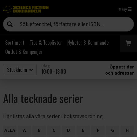
Meny
Sortiment
Tips & Topplistor
Nyheter & Kommande
Outlet & Kampanjer
Idag
Öppettider
10:00–18:00
och adresser
Alla tecknade serier
Här listas alla våra serier i bokstavsordning.
ALLA
A
B
C
D
E
F
G
H