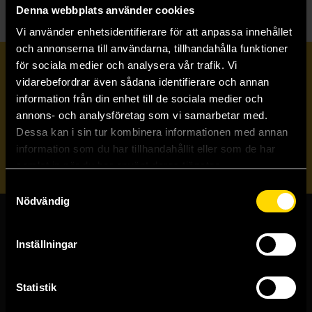
Denna webbplats använder cookies
Vi använder enhetsidentifierare för att anpassa innehållet
och annonserna till användarna, tillhandahålla funktioner
för sociala medier och analysera vår trafik. Vi
Prenumerera på vårt nyhetsbrev
vidarebefordrar även sådana identifierare och annan
information från din enhet till de sociala medier och
annons- och analysföretag som vi samarbetar med.
Veckobrevet
Dessa kan i sin tur kombinera informationen med annan
information som du har tillhandahållit eller som de har
Skicka
samlat in när du har använt deras tjänster.
Samtyckesval
Nödvändig
Butiker & kundtjänst
Inställningar
Stockholmsbutiken
Västerlånggatan 48
Statistik
111 29 Stockholm