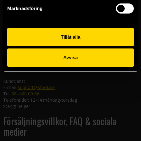
Göteborgsbutiken
Marknadsföring
Kungsgatan 19
411 19 Göteborg
Malmöbutiken
Södra Förstadsgatan 26
Tillåt alla
211 43 Malmö
Linköpingsbutiken
Avvisa
Nygatan 20
582 19 Linköping
Kundtjänst
E-mail:
support@sfbok.se
Tel:
08–440 00 66
Telefontider: 12-14 måndag-torsdag
Stängt helger
Försäljningsvillkor, FAQ & sociala
medier