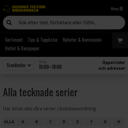
Meny
Sortiment
Tips & Topplistor
Nyheter & Kommande
Outlet & Kampanjer
Idag
Öppettider
10:00–18:00
och adresser
Alla tecknade serier
Här listas alla våra serier i bokstavsordning.
ALLA
A
B
C
D
E
F
G
H