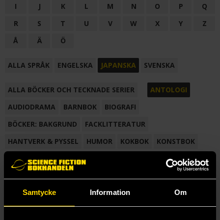
I
J
K
L
M
N
O
P
Q
R
S
T
U
V
W
X
Y
Z
Å
Ä
Ö
ALLA SPRÅK
ENGELSKA
JAPANSKA
SVENSKA
ALLA BÖCKER OCH TECKNADE SERIER
ANTOLOGI
AUDIODRAMA
BARNBOK
BIOGRAFI
BÖCKER: BAKGRUND
FACKLITTERATUR
HANTVERK & PYSSEL
HUMOR
KOKBOK
KONSTBOK
KORTROMAN
LÄROBOK
MAGASIN
NOVELL
NOVELLMAGASIN
NOVELLSAMLING
POESI
ROMAN
Samtycke
Information
Om
SAMLINGSVOLYM
TECKNA & MÅLA
TECKNAD SERIE