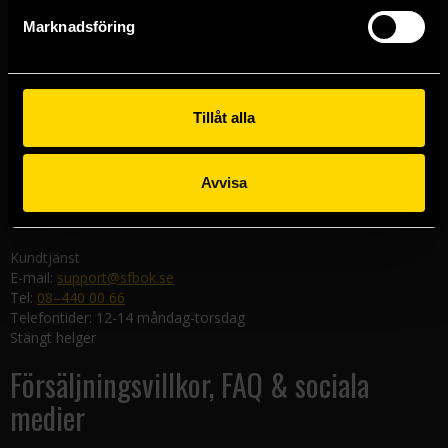
Göteborgsbutiken
Marknadsföring
Kungsgatan 19
411 19 Göteborg
Malmöbutiken
Södra Förstadsgatan 26
Tillåt alla
211 43 Malmö
Linköpingsbutiken
Avvisa
Nygatan 20
582 19 Linköping
Kundtjänst
E-mail:
support@sfbok.se
Tel:
08–440 00 66
Telefontider: 12-14 måndag-torsdag
Stängt helger
Försäljningsvillkor, FAQ & sociala
medier