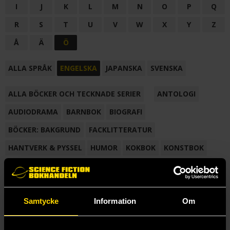
I
J
K
L
M
N
O
P
Q
R
S
T
U
V
W
X
Y
Z
Å
Ä
Ö
ALLA SPRÅK
ENGELSKA
JAPANSKA
SVENSKA
ALLA BÖCKER OCH TECKNADE SERIER
ANTOLOGI
AUDIODRAMA
BARNBOK
BIOGRAFI
BÖCKER: BAKGRUND
FACKLITTERATUR
HANTVERK & PYSSEL
HUMOR
KOKBOK
KONSTBOK
KORTROMAN
LÄROBOK
MAGASIN
NOVELL
NOVELLMAGASIN
NOVELLSAMLING
POESI
ROMAN
Samtycke
Information
Om
SAMLINGSVOLYM
TECKNA & MÅLA
TECKNAD SERIE