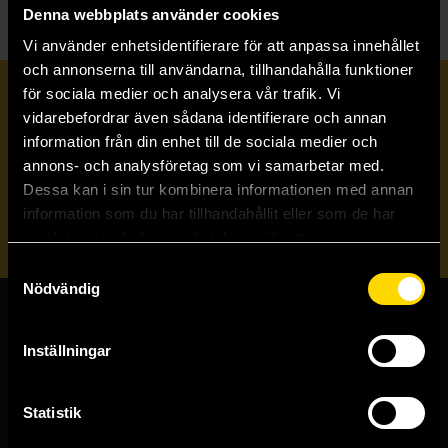
Denna webbplats använder cookies
Vi använder enhetsidentifierare för att anpassa innehållet
och annonserna till användarna, tillhandahålla funktioner
för sociala medier och analysera vår trafik. Vi
Prenumerera på vårt nyhetsbrev
vidarebefordrar även sådana identifierare och annan
information från din enhet till de sociala medier och
annons- och analysföretag som vi samarbetar med.
Veckobrevet
Dessa kan i sin tur kombinera informationen med annan
information som du har tillhandahållit eller som de har
Skicka
samlat in när du har använt deras tjänster.
Samtyckesval
Nödvändig
Butiker & kundtjänst
Inställningar
Stockholmsbutiken
Västerlånggatan 48
Statistik
111 29 Stockholm