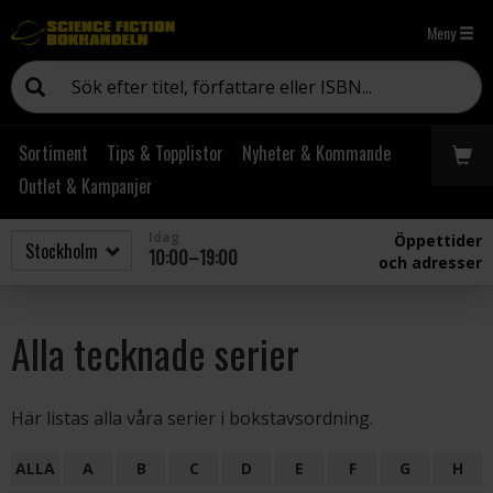
Meny
Sortiment
Tips & Topplistor
Nyheter & Kommande
Outlet & Kampanjer
Idag
Öppettider
10:00–19:00
och adresser
Alla tecknade serier
Här listas alla våra serier i bokstavsordning.
ALLA
A
B
C
D
E
F
G
H