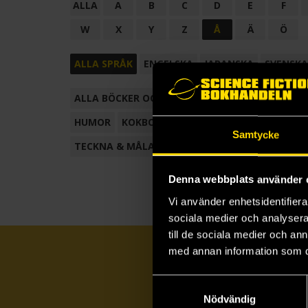
ALLA
A
B
C
D
E
F
W
X
Y
Z
Å
Ä
Ö
ALLA SPRÅK
ENGELSKA
JAPANSKA
SVENSKA
ALLA BÖCKER OCH TECKNADE SERIER
ANTOL
HUMOR
KOKBOK
KONSTBOK
KORTROMAN
Samtycke
TECKNA & MÅLA
TECKNAD SERIE
Denna webbplats använder 
Vi använder enhetsidentifierar
sociala medier och analysera 
till de sociala medier och a
med annan information som du 
Samtyckesval
Nödvändig