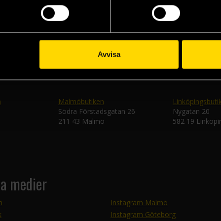
Skic
Avvisa
n
Malmöbutiken
Linköpingsbuti
Södra Förstadsgatan 26
Nygatan 20
211 43 Malmö
582 19 Linköpi
la medier
m
Instagram Malmö
k
Instagram Göteborg