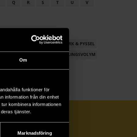
P
Q
R
S
T
U
V
ND
FACKLITTERATUR
HANTVERK & PYSSEL
AMLING
POESI
ROMAN
SAMLINGSVOLYM
Om
andahålla funktioner för
n information från din enhet
 tur kombinera informationen
deras tjänster.
Marknadsföring