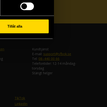
ka
Tillåt alla
ken
Kundtjänst
E-mail:
support@sfbok.se
ng
Tel:
08–440 00 66
Telefontider: 12-14 måndag-
torsdag
Stängt helger
TikTok
LinkedIn