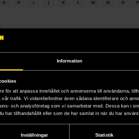
G
H
I
J
K
L
M
N
O
OGI
AUDIODRAMA
BARNBOK
BIOGRAFI
BÖCKER: BAKGRU
LÄROBOK
MAGASIN
NOVELL
NOVELLMAGASIN
NOVELLS
Information
cookies
e för att anpassa innehållet och annonserna till användarna, tillh
vår trafik. Vi vidarebefordrar även sådana identifierare och anna
nnons- och analysföretag som vi samarbetar med. Dessa kan i sin
har tillhandahållit eller som de har samlat in när du har använt 
Prenumerera på vårt nyhetsbrev
Veckobrevet
Inställningar
Statistik