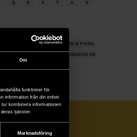
P
Q
R
S
T
U
V
ND
FACKLITTERATUR
HANTVERK & PYSSEL
AMLING
POESI
ROMAN
SAMLINGSVOLYM
Om
andahålla funktioner för
n information från din enhet
 tur kombinera informationen
deras tjänster.
Marknadsföring