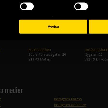
Skic
Avvisa
n
Malmöbutiken
Linköpingsbuti
Södra Förstadsgatan 26
Nygatan 20
211 43 Malmö
582 19 Linköpi
la medier
m
Instagram Malmö
k
Instagram Göteborg