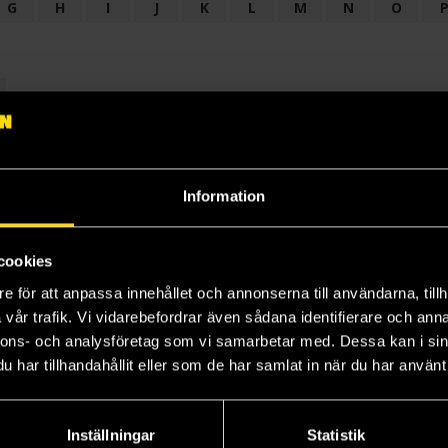
G
H
I
J
K
L
M
N
O
OGI
AUDIODRAMA
BARNBOK
BIOGRAFI
BÖCKER: BAKGRU
LÄROBOK
MAGASIN
NOVELL
NOVELLMAGASIN
NOVELLS
Information
cookies
e för att anpassa innehållet och annonserna till användarna, tillh
vår trafik. Vi vidarebefordrar även sådana identifierare och anna
nnons- och analysföretag som vi samarbetar med. Dessa kan i sin
har tillhandahållit eller som de har samlat in när du har använt 
Prenumerera på vårt nyhetsbrev
Veckobrevet
Inställningar
Statistik