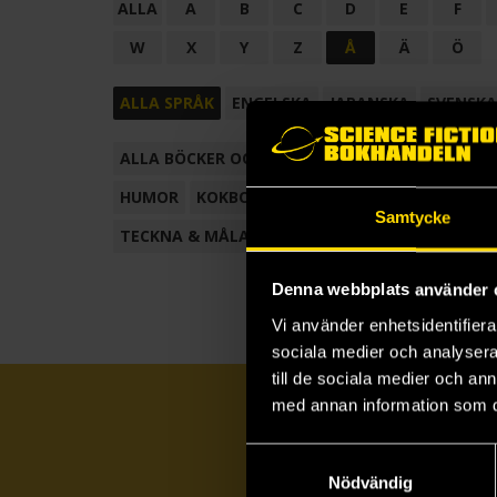
ALLA
A
B
C
D
E
F
W
X
Y
Z
Å
Ä
Ö
ALLA SPRÅK
ENGELSKA
JAPANSKA
SVENSKA
ALLA BÖCKER OCH TECKNADE SERIER
ANTOL
HUMOR
KOKBOK
KONSTBOK
KORTROMAN
Samtycke
TECKNA & MÅLA
TECKNAD SERIE
Denna webbplats använder 
Vi använder enhetsidentifierar
sociala medier och analysera 
till de sociala medier och a
med annan information som du 
Samtyckesval
Nödvändig