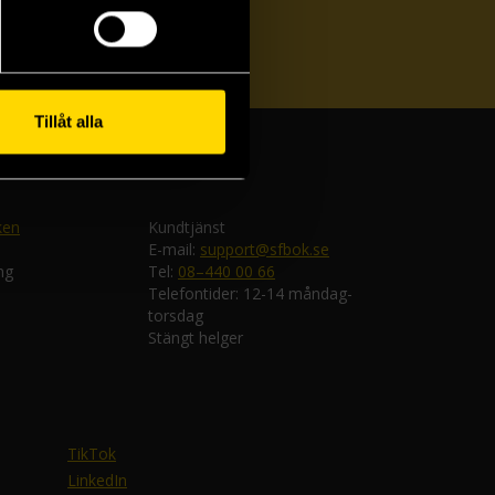
ka
Tillåt alla
ken
Kundtjänst
E-mail:
support@sfbok.se
ng
Tel:
08–440 00 66
Telefontider: 12-14 måndag-
torsdag
Stängt helger
TikTok
LinkedIn