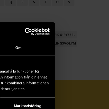
P
Q
R
S
T
U
V
ND
FACKLITTERATUR
HANTVERK & PYSSEL
AMLING
POESI
ROMAN
SAMLINGSVOLYM
Om
andahålla funktioner för
n information från din enhet
 tur kombinera informationen
deras tjänster.
Marknadsföring