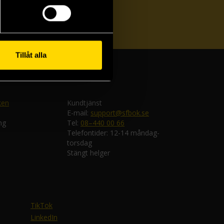
ka
Tillåt alla
ken
Kundtjänst
E-mail:
support@sfbok.se
ng
Tel:
08–440 00 66
Telefontider: 12-14 måndag-
torsdag
Stängt helger
TikTok
LinkedIn