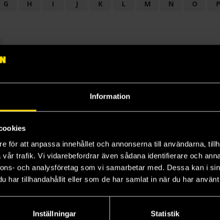
G
H
I
J
K
L
M
N
O
OGI
AUDIODRAMA
BARNBOK
BIOGRAFI
BÖCKER: BAKGRU
LÄROBOK
MAGASIN
NOVELL
NOVELLMAGASIN
NOVELLS
Information
cookies
e för att anpassa innehållet och annonserna till användarna, tillh
vår trafik. Vi vidarebefordrar även sådana identifierare och anna
nnons- och analysföretag som vi samarbetar med. Dessa kan i sin
har tillhandahållit eller som de har samlat in när du har använt 
Prenumerera på vårt nyhetsbrev
Veckobrevet
Inställningar
Statistik