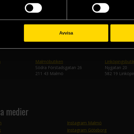
Skic
Avvisa
n
Malmöbutiken
Linköpingsbuti
Södra Förstadsgatan 26
Nygatan 20
211 43 Malmö
582 19 Linköpi
la medier
m
Instagram Malmö
k
Instagram Göteborg