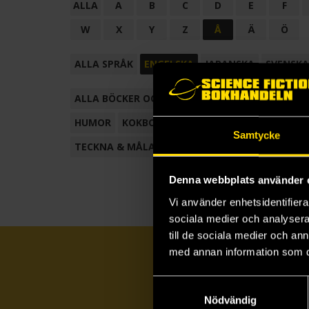
ALLA
A
B
C
D
E
F
W
X
Y
Z
Å
Ä
Ö
ALLA SPRÅK
ENGELSKA
JAPANSKA
SVENSKA
ALLA BÖCKER OCH TECKNADE SERIER
ANTOL
HUMOR
KOKBOK
KONSTBOK
KORTROMAN
Samtycke
TECKNA & MÅLA
TECKNAD SERIE
Denna webbplats använder 
Vi använder enhetsidentifierar
sociala medier och analysera 
till de sociala medier och a
med annan information som du 
Samtyckesval
Nödvändig