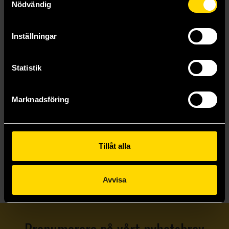
Nödvändig
Inställningar
Eerie Legends: An Illustrated Exploration
Ricardo Diseño Classic Horror Movies 2027 Wall Calendar
Ricardo Diseño
Ricardo Diseño
Statistik
299 kr
199 kr
Längre leveranstid
Marknadsföring
Beställ
Beställ
Tillåt alla
Visa allt
Avvisa