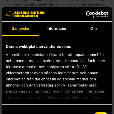
Pennywise's toothy smile, the Frankenstein monster's broken
heart, The Thing's head with legs, or the Blair Witch's evil
woods? It's up to you! This highly unique coloring book
features a curated selection of the best, most unforgettable,
visually inspiring horror movies from the 1920s to today in
Samtycke
Information
Om
dimensional black-and-white illustrations teeming with detail
and action, capturing the feel of each film with poster-like
impact. Each waiting for your artistic to bring them to life … or
something darker.
Denna webbplats använder cookies
Vi använder enhetsidentifierare för att anpassa innehållet
Mer från Ricardo Diseño
och annonserna till användarna, tillhandahålla funktioner
för sociala medier och analysera vår trafik. Vi
vidarebefordrar även sådana identifierare och annan
information från din enhet till de sociala medier och
annons- och analysföretag som vi samarbetar med.
Dessa kan i sin tur kombinera informationen med annan
information som du har tillhandahållit eller som de har
samlat in när du har använt deras tjänster.
Samtyckesval