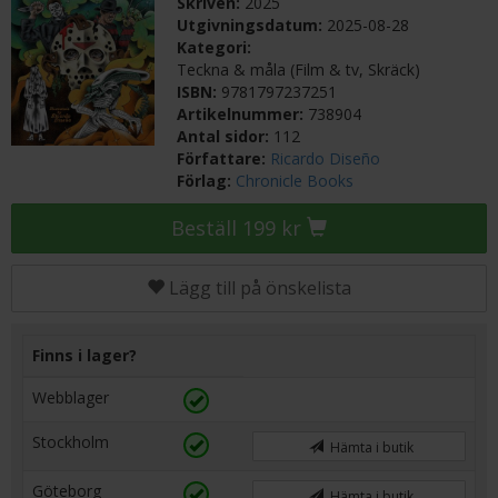
Skriven:
2025
Utgivningsdatum:
2025-08-28
Kategori:
Teckna & måla (Film & tv, Skräck)
ISBN:
9781797237251
Artikelnummer:
738904
Antal sidor:
112
Författare:
Ricardo Diseño
Förlag:
Chronicle Books
Beställ 199 kr
Lägg till på önskelista
Finns i lager?
Webblager
Stockholm
Hämta i butik
Göteborg
Hämta i butik